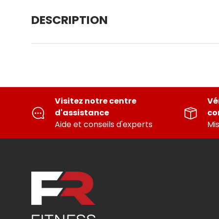
DESCRIPTION
Visitez notre centre
Vér
d'assistance
c
Aide et conseils d'experts
Mis