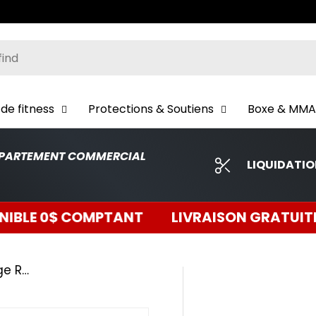
er
de fitness
Protections & Soutiens
Boxe & MMA
PARTEMENT COMMERCIAL
LIQUIDATI
$ COMPTANT
LIVRAISON GRATUITE A PARTI
XM FITNESS 3-Tier Dumbbell Storage Rack