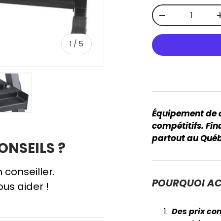
Qté
-
de
1
/
5
Équipement de c
 galerie
ns la vue de galerie
l’image 4 dans la vue de galerie
Charger l’image 5 dans la vue de galerie
compétitifs. Fi
partout au Qué
ONSEILS ?
 conseiller.
POURQUOI AC
ous aider !
Des prix co