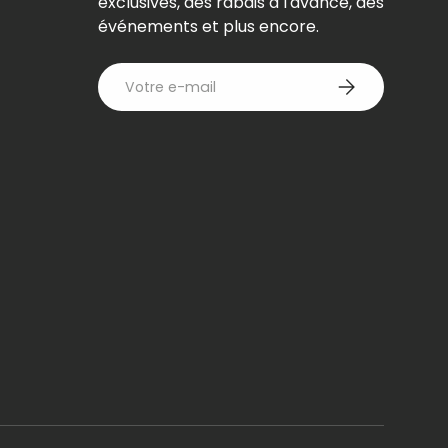
exclusives, des rabais a l'avance, des
événements et plus encore.
E-mail
S’INSCRIRE