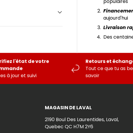
populaires
Financemen
aujourd'hui
Livraison r
Des centain
ifiez l'état de votre
Retours et échang
ommande
Tout ce que tu as be
es à jour et suivi
savoir
MAGASIN DE LAVAL
2190 Boul Des Laurentides, Laval,
Quebec QC H7M 2Y6