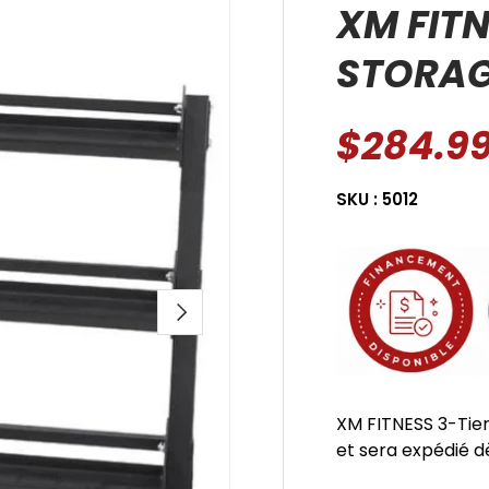
XM FITN
STORAG
$284.9
SKU :
5012
SUIVANT
XM FITNESS 3-Tie
et sera expédié dè