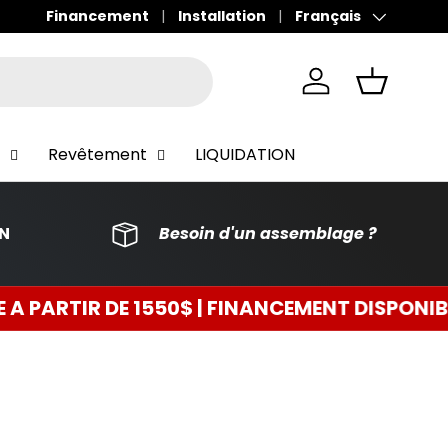
Financement
Installation
Français
Langue
Se connecter
Panier
Revêtement
LIQUIDATION
ON
Besoin d'un assemblage ?
R DE 1550$ | FINANCEMENT DISPONIBLE 0$ C