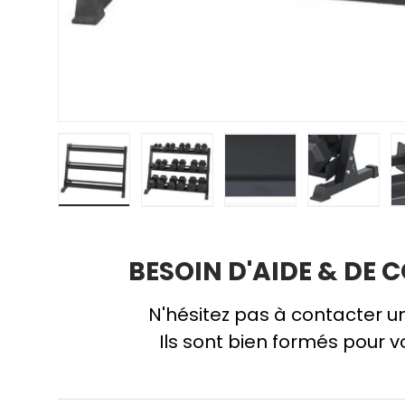
Charger l’image 1 dans la vue de galerie
Charger l’image 2 dans la vue de
Charger l’image 3 da
Charger 
BESOIN D'AIDE & DE C
N'hésitez pas à contacter un
Ils sont bien formés pour v