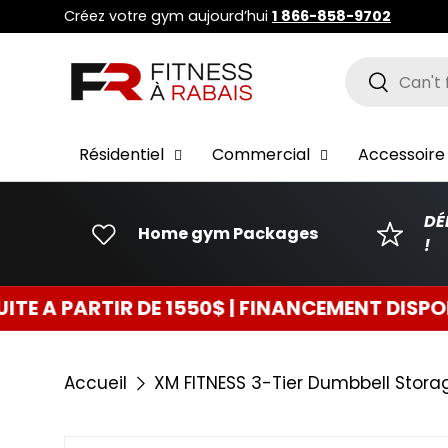
Créez votre gym aujourd’hui
1 866-858-9702
ALLER AU CONTENU
Recherche
Recherch
Résidentiel
Commercial
Accessoire 
DÉ
Home gym Packages
!
RTIR DE 1550$ | FINANCEMENT DISPONIBLE 0
Accueil