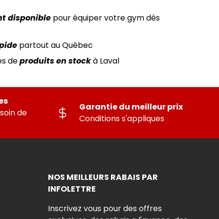
t disponible
pour équiper votre gym dès
apide
partout au Québec
es de
produits en stock
à Laval
es
Garantie du meilleur prix
soin de
Conditions s'appliques
NOS MEILLEURS RABAIS PAR
INFOLETTRE
Inscrivez vous pour des offres