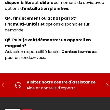
disponibilités
et
délais
au moment du devis, avec
options d’
installation planifiée
.
Q4. Financement ou achat par lot?
Prix
multi-unités
et options disponibles sur
demande.
Q5. Puis-je voir/démontrer un appareil en
magasin?
Oui, selon disponibilité locale.
Contactez-nous
pour un rendez-vous.
Visitez notre centre d'assistance
PRÉCÉDENT
SU
Aide et conseils d'experts