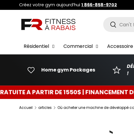
Créez votre gym aujourd’hui
1 866-858-9702
ALLER AU CONTENU
Recherche
Recherch
Résidentiel
Commercial
Accessoire 
DÉ
Home gym Packages
!
E 1550$ | FINANCEMENT DISPONIBLE 0$ COMP
Accueil
articles
Où acheter une machine de développé co