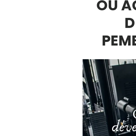
OÙ A
D
PEMB