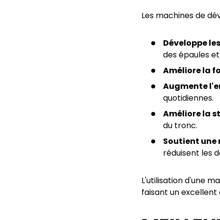
Les machines de dév
Développe le
des épaules et
Améliore la f
Augmente l'
quotidiennes.
Améliore la st
du tronc.
Soutient une 
réduisent les d
L'utilisation d'une 
faisant un excellent