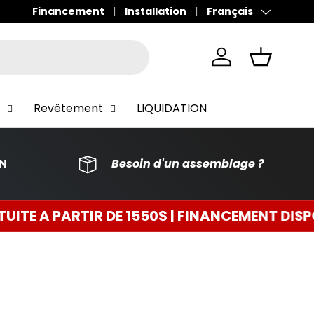
Financement
Installation
Français
Langue
Se connecter
Panier
Revêtement
LIQUIDATION
ON
Besoin d'un assemblage ?
550$ | FINANCEMENT DISPONIBLE 0$ COMPTA