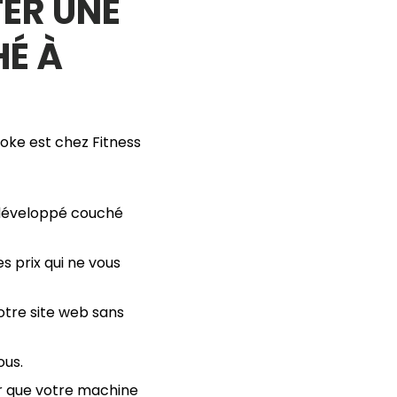
TER UNE
HÉ À
oke est chez Fitness
 développé couché
s prix qui ne vous
otre site web sans
ous.
ur que votre machine