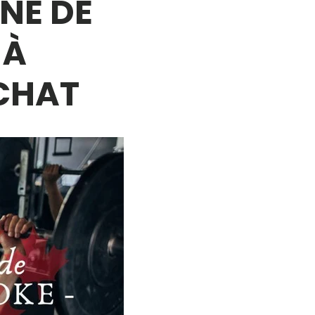
NE DE
 À
ACHAT