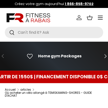
Créez votre gym aujourd’hui
1 866-858-9702
ALLER AU CONTENU
Menu
Se connecter
Panier
Recherche
Rechercher
PRÉCÉDENT
SU
Home gym Packages
 1550$ | FINANCEMENT DISPONIBLE 0$ COMPTAN
Accueil
articles
Où acheter un vélo allongé à TEMISKAMING-SHORES - GUIDE
D'ACHAT