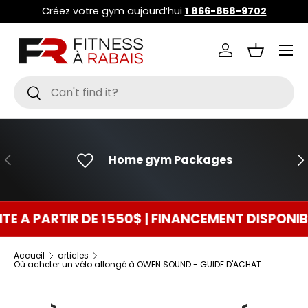
Créez votre gym aujourd’hui
1 866-858-9702
ALLER AU CONTENU
Menu
Se connecter
Panier
Recherche
Rechercher
PRÉCÉDENT
SU
Home gym Packages
TIR DE 1550$ | FINANCEMENT DISPONIBLE 0$ C
Accueil
articles
Où acheter un vélo allongé à OWEN SOUND - GUIDE D'ACHAT