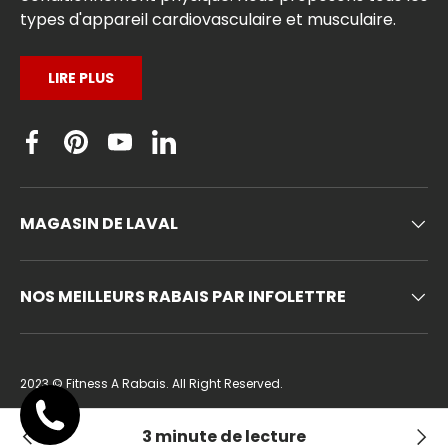
types d'appareil cardiovasculaire et musculaire.
LIRE PLUS
Facebook
Pinterest
YouTube
Linkedin
MAGASIN DE LAVAL
NOS MEILLEURS RABAIS PAR INFOLETTRE
2023 ©
Fitness A Rabais
. All Right Reserved.
Privacy Policy
Terms and Conditions
Shipping Refund Policy
3 minute de lecture