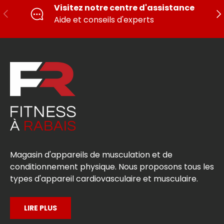
Visitez notre centre d'assistance
PRÉCÉDENT
SU
Aide et conseils d'experts
Magasin d'appareils de musculation et de
conditionnement physique. Nous proposons tous les
types d'appareil cardiovasculaire et musculaire.
LIRE PLUS