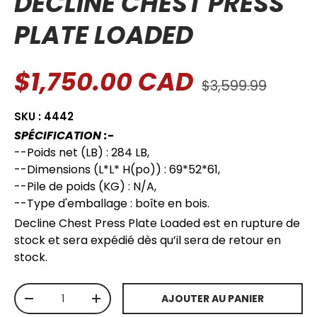
DECLINE CHEST PRESS
PLATE LOADED
$1,750.00 CAD
$3,599.99
SKU :
4442
SPÉCIFICATION :-
--Poids net (LB) : 284 LB,
--Dimensions (L*L* H(po)) : 69*52*61,
--Pile de poids (KG) : N/A,
--Type d'emballage : boîte en bois.
Decline Chest Press Plate Loaded
est en rupture de
stock et sera expédié dès qu’il sera de retour en
stock.
Qté
AJOUTER AU PANIER
-
+