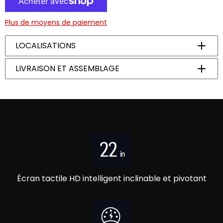
Plus de moyens de paiement
LOCALISATIONS
Laval,
2190 Boul Des Laurentides, 1 866-858-9702
LIVRAISON ET ASSEMBLAGE
Longueuil,
321 Rue Lawrence, 1 866-858-9702
SI VOUS AVEZ BESOIN D'UNE LIVRAISON ET D'UN
ASSEMBLAGE À L'INTÉRIEUR, VEUILLEZ NOUS APPELER
POUR PLUS D'INFORMATIONS.
Écran tactile HD intelligent inclinable et pivotant