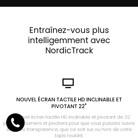
Entraînez-vous plus
intelligemment avec
NordicTrack
NOUVEL ÉCRAN TACTILE HD INCLINABLE ET
PIVOTANT 22"
Le nouvel écran tactile HD inclinable et pivotant de 22
pouces tournera et pivotera pour que vous puissiez suivre
en toute transparence, que ce soit sur ou hors de votre
tapis roulant.