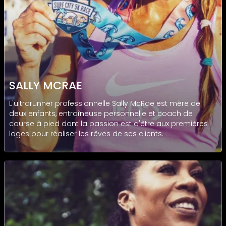
SALLY MCRAE
L'ultrarunner professionnelle Sally McRae est mère de
deux enfants, entraîneuse personnelle et coach de
course à pied dont la passion est d'être aux premières
loges pour réaliser les rêves de ses clients.