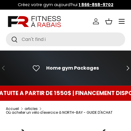
Créez votre gym aujourd’hui
1 866-858-9702
ALLER AU CONTENU
Menu
Se connecter
Panier
Recherche
Rechercher
PRÉCÉDENT
SU
Home gym Packages
 PARTIR DE 1550$ | FINANCEMENT DISPONIBLE
Accueil
articles
Où acheter un vélo d'exercice à NORTH-BAY - GUIDE D'ACHAT