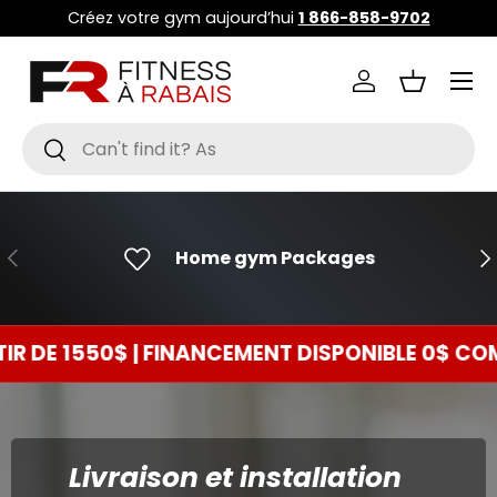
Créez votre gym aujourd’hui
1 866-858-9702
ALLER AU CONTENU
Menu
Se connecter
Panier
Recherche
Rechercher
PRÉCÉDENT
SU
Home gym Packages
1550$ | FINANCEMENT DISPONIBLE 0$ COMPTANT
Livraison et installation