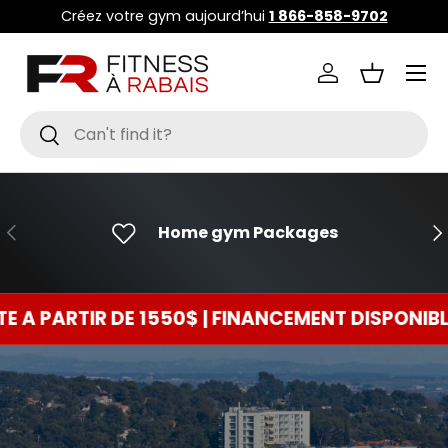
Créez votre gym aujourd’hui
1 866-858-9702
ALLER AU CONTENU
Menu
Se connecter
Panier
Recherche
Rechercher
PRÉCÉDENT
SU
Home gym Packages
IR DE 1550$ | FINANCEMENT DISPONIBLE 0$ C